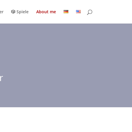
er
🎲 Spiele
About me
r