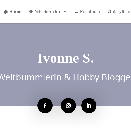
🏚 Home
🛑 Reiseberichte
🍳 Kochbuch
🎨 Acrylbild
Ivonne S.
Weltbummlerin & Hobby Blogge