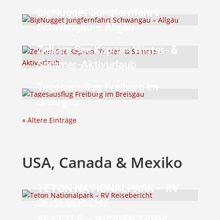
BigNugget Jungfernfahrt
Schwangau – Allgäu
Zell am See Kaprun: Winter- &
Sommer-Aktivurlaub
Tagesausflug Freiburg im
Breisgau
« Ältere Einträge
USA, Canada & Mexiko
TETON NATIONALPARK – RV
REISEBERICHT
SEATTLE – INSIDER TIPPS