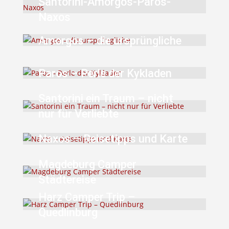
Santorini-Amorgos-Paros-
Naxos
Amorgos – die ursprüngliche
Paros – Perle der Kykladen
Santorini ein Traum – nicht
nur für Verliebte
Naxos – Reisetipps und Karte
Magdeburg Camper
Städtereise
Harz Camper Trip –
Quedlinburg