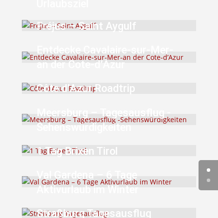
Urlaubsziel
Fréjus – Saint Aygulf
Entdecke Cavalaire-sur-Mer-
an der Cote-d’Azur
Côte d’Azur Roadtrip
Meersburg – Tagesausflug -
Sehenswürdigkeiten
1 Tag Brixen Tirol
Val Gardena – 6 Tage
Aktivurlaub im Winter
Straßburg Tagesausflug