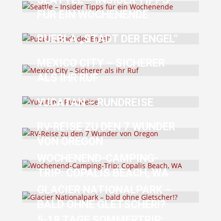
FÜR EIN WOCHENENDE
PUEBLA „STADT DER ENGEL“
MEXICO CITY – SICHERER
ALS IHR RUF
YUCATAN – RUNDREISE
RV-REISE ZU DEN 7 WUNDER
VON OREGON
WOCHENEND-CAMPING-
TRIP: COPALIS BEACH, WA
GLACIER NATIONALPARK –
BALD OHNE GLETSCHER!?
5-18 TAGE SOMMERTRIP: