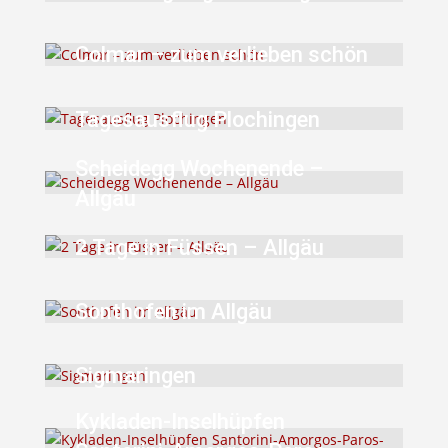
Colmar – zum verlieben schön
Tagesausflug Plochingen
Scheidegg Wochenende –
Allgäu
2 Tage in Füssen – Allgäu
Sonthofen im Allgäu
Sigmaringen
Kykladen-Inselhüpfen