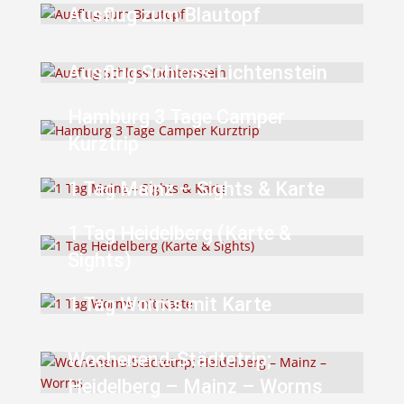
Ausflug zum Blautopf
Ausflug Schloss Lichtenstein
Hamburg 3 Tage Camper
Kurztrip
1 Tag Mainz – Sights & Karte
1 Tag Heidelberg (Karte &
Sights)
1 Tag Worms mit Karte
Wochenend-Städtetrip;
Heidelberg – Mainz – Worms