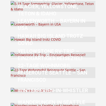
GLACIER, YELLOWSTONE,
TETON & IDAHO
LEAVENWORTH – BAYERN IN
USA
HAWAII BIG ISLAND TROTZ
COVID
YELLOWSTONE RV-TRIP –
EINZIGARTIGES REISEZIEL!
22-TAGE WOHNMOBIL
REISEROUTE SEATTLE – SAN
FRANCISCO
WINTERFERIEN-IN-WHISTLER
WANDERUNGEN IN SEATTLE