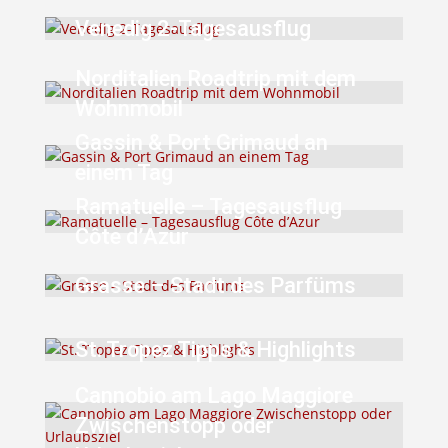
Venedig 2-Tagesausflug
Norditalien Roadtrip mit dem
Wohnmobil
Gassin & Port Grimaud an
einem Tag
Ramatuelle – Tagesausflug
Côte d’Azur
Grasse – Stadt des Parfüms
St. Tropez Tipps & Highlights
Cannobio am Lago Maggiore
Zwischenstopp oder