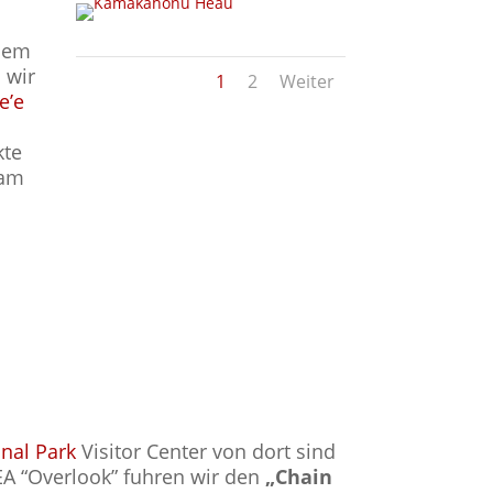
 dem
 wir
1
2
Weiter
e’e
kte
 am
nal Park
Visitor Center von dort sind
A “Overlook” fuhren wir den
„Chain