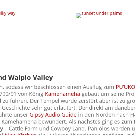
nd Waipio Valley
ch, sodass wir beschlossen einen Ausflug zum
PU’UKO
1790/91 von König
Kamehameha
gebaut um seine Prop
 zu führen. Der Tempel wurde zerstört aber ist zu gr
e Geschichte sehr gut erläutert. Der direkt am daneb
führte unser
Gipsy Audio Guide
in den Norden nach Ha
ig Kamehameha bewundert. Als nächstes ging es zum
ey
– Cattle Farm und Cowboy Land. Paniolos werden ü