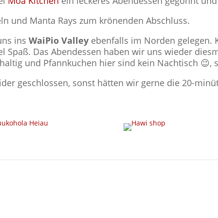
ei
Moa Kitchen
ein leckeres Abendessen gegönnt un
heln und Manta Rays zum krönenden Abschluss.
 uns ins
WaiPio Valley
ebenfalls im Norden gelegen. 
viel Spaß. Das Abendessen haben wir uns wieder die
altig und Pfannkuchen hier sind kein Nachtisch 😉, so
der geschlossen, sonst hätten wir gerne die 20-minü