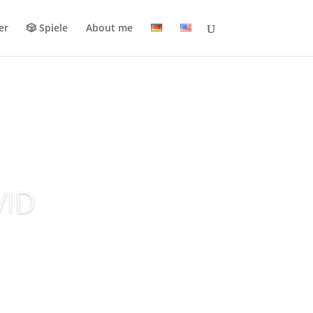
er
🎲 Spiele
About me
VID