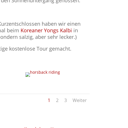
d den Sonnenuntergang genossen.
Kurzentschlossen haben wir einen
smal beim
Koreaner Yongs Kalbi
in
ndern salzig, aber sehr lecker.)
tige kostenlose Tour gemacht.
1
2
3
Weiter