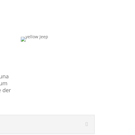
puna
zum
e der