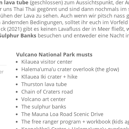
n lava tube
(geschlossen) zum Aussichtspunkt, der A
r uns Thai Thai gegönnt und sind dann nochmals i
ühen der Lava zu sehen. Auch wenn wir pitsch nass g
 ändernden Bedingungen, solltet ihr euch im Vorfeld
k (2021) gibt es keinen Lavafluss der in Meer fließt,
Sulphur Banks
besuchen und entweder eine Nacht im 
Vulcano National Park musts
Kilauea visitor center
Halema’uma’u crater overlook (the glow)
er
Kīlauea Iki crater + hike
Thurston lava tube
Chain of Craters road
Volcano art center
The sulphur banks
The Mauna Loa Road Scenic Drive
The free ranger program + workbook (kids a
Keanakāko’i Crater + Halema’uma’u overlook