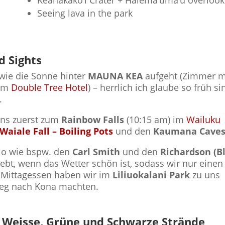
Seeing lava in the park
d Sights
wie die Sonne hinter
MAUNA KEA
aufgeht (Zimmer m
im
Double Tree Hotel
) – herrlich ich glaube so früh si
.
uns zuerst zum
Rainbow Falls
(10:15 am) im
Wailuku
Waiale Fall – Boiling Pots
und den
Kaumana Cave
ilo wie bspw. den
Carl Smith
und den
Richardson (B
liebt, wenn das Wetter schön ist, sodass wir nur einen
r Mittagessen haben wir im
Liliuokalani Park
zu uns
eg nach Kona machten.
n, Weisse, Grüne und Schwarze Strände