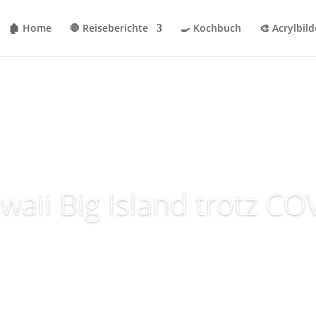
🏚 Home
🛑 Reiseberichte
🍳 Kochbuch
🎨 Acrylbild
waii Big Island trotz CO