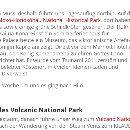
n Muss, deshalb führte uns Tagesauflug dorthin. Auf
aloko-Honokōhau National Historical Park
, dort haben
 sowie einige grüne Schildkröten gesehen. Der
Hulih
 Kailua-Kona. Einst ein Sommerferienhaus für
’e Palace heute ein Museum, das viktorianische Artefa
nigin Kapi’olani zeigt. Direkt vor dem Marriott Hotel
au,
den König Kamehameha zu ehren Gottes Lono
rrichtet hat. Er wurde vom Tsunami 2011 zerstört und
n belebter Küstenort mit vielen kleinen Läden und
ID verwaist.
te Woche um und es ging nach Hilo.
des Volcanic National Park
estaunt, danach führte unser Weg zum
Vulcano Natio
ach der Wanderung von den Steam Vents zum KILAUE