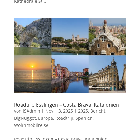
Kathedrale St....
Roadtrip Esslingen – Costa Brava, Katalonien
von
ISAdmin
|
Nov. 13, 2025
|
2025
,
Bericht
,
BigNugget
,
Europa
,
Roadtrip
,
Spanien
,
Wohnmobilreise
Roadtrip Esslingen – Costa Brava, Katalonien