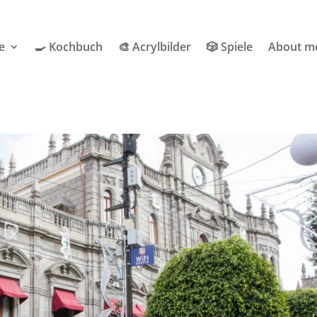
e
🍳 Kochbuch
🎨 Acrylbilder
🎲 Spiele
About m