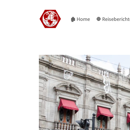
🏚 Home
🛑 Reisebericht