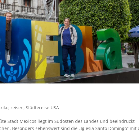
xiko
,
reisen
,
Städtereise USA
ößte Stadt Mexicos liegt im Südosten des Landes und beeindruckt
irchen. Besonders sehenswert sind die „Iglesia Santo Domingo“ mit 