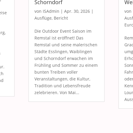
Schorndorf
Wei
von
ISAdmin
|
Apr. 30, 2026
|
von
eise
Ausflüge
,
Bericht
Ausf
Eur
Die Outdoor Event Saison im
rg,
Remstal ist eröffnet! Das
Rems
Remstal und seine malerischen
Gra
Städte Esslingen, Waiblingen
umg
s
und Schorndorf erwachen im
Erho
Frühling und Sommer zu einem
Son
ur.
bunten Treiben voller
Fahr
ch
Veranstaltungen, die Kultur,
ode
nd
Tradition und Lebensfreude
Kenn
zelebrieren. Von Mai...
Loun
Auss