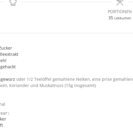
PORTIONEN
35
Lebkuchen
Zucker
lleextrakt
ehl
gehackt
t
ngewürz
oder 1/2 Teelöffel gemahlene Nelken, eine prise gemahlen
om, Koriander und Muskatnuss (15g insgesamt)
nal
asur:
ker
ft