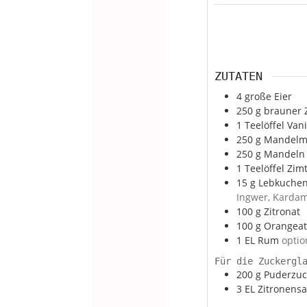
ZUTATEN
4
große Eier
250
g
brauner 
1
Teelöffel
Vani
250
g
Mandelm
250
g
Mandeln 
1
Teelöffel
Zim
15
g
Lebkuche
Ingwer, Kardam
100
g
Zitronat
100
g
Orangeat
1
EL Rum
optio
Für die Zuckergl
200
g
Puderzuc
3
EL Zitronensa