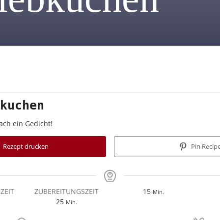
kuchen
ach ein Gedicht!
Rezept drucken
Pin Recip
Minuten
ZEIT
ZUBEREITUNGSZEIT
15
Min.
en
Minuten
25
Min.