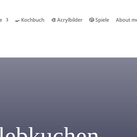
e
🍳 Kochbuch
🎨 Acrylbilder
🎲 Spiele
About m
nlebkuchen