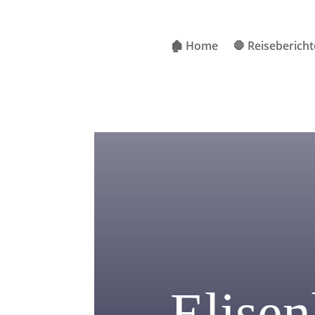
🏚 Home
🛑 Reisebericht
Elise