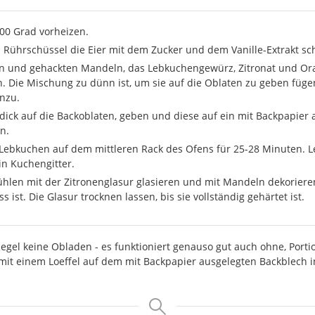
00 Grad vorheizen.
n Rührschüssel die Eier mit dem Zucker und dem Vanille-Extrakt s
n und gehackten Mandeln, das Lebkuchengewürz, Zitronat und Or
. Die Mischung zu dünn ist, um sie auf die Oblaten zu geben füge
nzu.
rdick auf die Backoblaten, geben und diese auf ein mit Backpapier 
n.
 Lebkuchen auf dem mittleren Rack des Ofens für 25-28 Minuten. L
in Kuchengitter.
len mit der Zitronenglasur glasieren und mit Mandeln dekoriere
s ist. Die Glasur trocknen lassen, bis sie vollständig gehärtet ist.
Regel keine Obladen - es funktioniert genauso gut auch ohne, Porti
it einem Loeffel auf dem mit Backpapier ausgelegten Backblech i