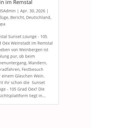
n im Remstal
ISAdmin
|
Apr. 30, 2026
|
lüge
,
Bericht
,
Deutschland
,
opa
tal Sunset Lounge - 105
d Oex Weinstadt im Remstal
eben von Weinbergen ist
lung pur, ob beim
nenuntergang, Wandern,
radfahren, Festbesuch
r einem Gläschen Wein.
t ihr schon die Sunset
ge - 105 Grad Oex? Die
ichtsplattform liegt in...