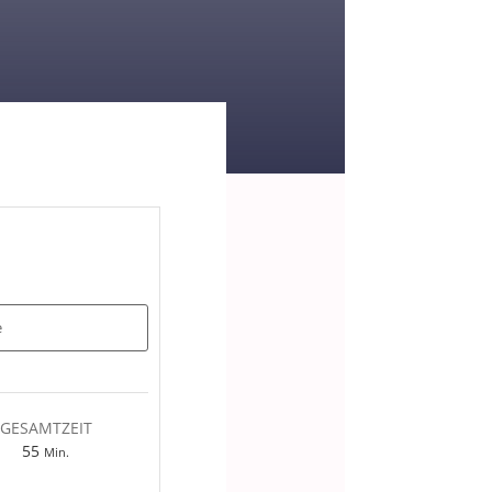
e
GESAMTZEIT
Minuten
55
Min.