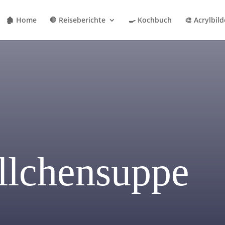
🏚 Home
🛑 Reiseberichte
🍳 Kochbuch
🎨 Acrylbild
llchensuppe