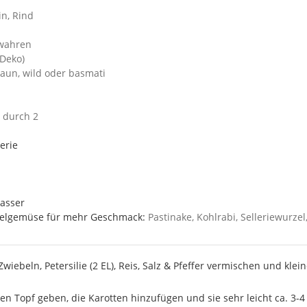
n, Rind
wahren
(Deko)
aun, wild oder basmati
t durch 2
erie
asser
elgemüse für mehr Geschmack:
Pastinake, Kohlrabi, Selleriewurze
Zwiebeln, Petersilie (2 EL), Reis, Salz & Pfeffer vermischen und klei
den Topf geben, die Karotten hinzufügen und sie sehr leicht ca. 3-4