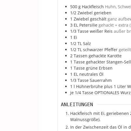
500
g
Hackfleisch
Huhn, Schwei
1/2
Zwiebel gerieben
1
Zwiebel geschält
ganz aufbe
3
EL
Petersilie
gehackt + extra 
1/3
Tasse
weißer Reis
außer br
1
Ei
1/2
TL
Salz
1/2
TL
schwarzer Pfeffer
geteil
2
Tassen
gehackte Karotte
1
Tasse
gehackter Stangen-Sell
1
Tasse
grüne Erbsen
1
EL
neutrales Öl
1/3
Tasse
Sauerrahm
1
l
Hühnerbrühe plus 1 Liter W
je 1/4
Tasse
OPTIONALES Wurz
ANLEITUNGEN
Hackfleisch mit Ei, geriebenen 
Walnussgröße).
In der Zwischenzeit das Öl in 