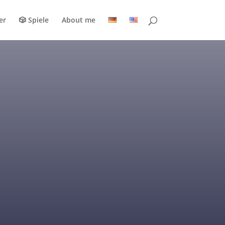
er
🎲 Spiele
About me