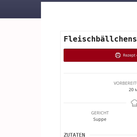
Fleischbällchens
Rezept 
VORBEREIT
M
20
M
GERICHT
Suppe
ZUTATEN