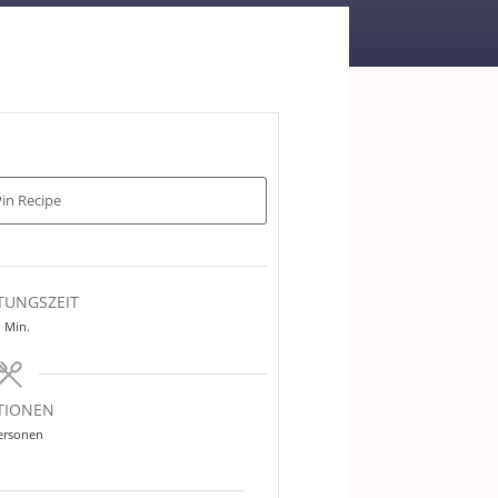
in Recipe
TUNGSZEIT
Minuten
Min.
TIONEN
ersonen