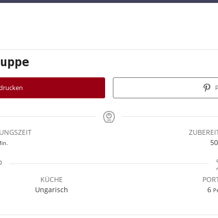
uppe
drucken
P
UNGSZEIT
ZUBEREI
inuten
50
in.
KÜCHE
POR
Ungarisch
6
P