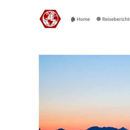
🏚 Home
🛑 Reisebericht