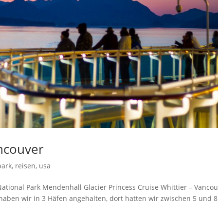
ancouver
park
,
reisen
,
usa
National Park Mendenhall Glacier Princess Cruise Whittier – Vanco
 haben wir in 3 Häfen angehalten, dort hatten wir zwischen 5 und 8