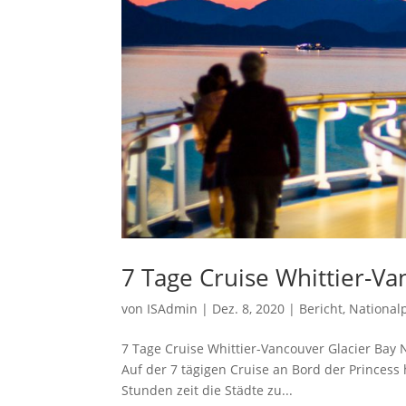
7 Tage Cruise Whittier-V
von
ISAdmin
|
Dez. 8, 2020
|
Bericht
,
National
7 Tage Cruise Whittier-Vancouver Glacier Bay 
Auf der 7 tägigen Cruise an Bord der Princess
Stunden zeit die Städte zu...