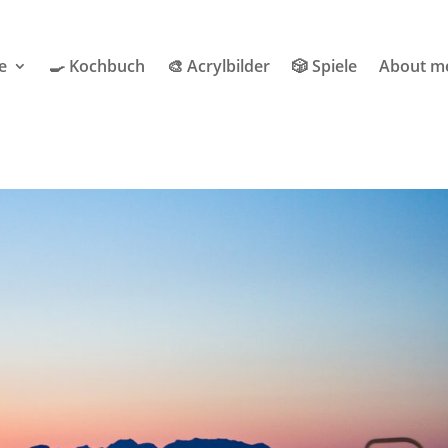
e
🍳 Kochbuch
🎨 Acrylbilder
🎲 Spiele
About m