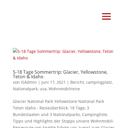
5-18 Tage Sommertrip: Glacier, Yellowstone,
Teton & Idaho
von
ISAdmin
|
Juni 17, 2021
|
Bericht
,
campingplatz
,
Nationalpark
,
usa
,
Wohnmobilreise
Glacier National Park Yellowstone National Park
Teton Idaho - Reiseüberblick: 18 Tage, 3
Bundestaaten und 3 Nationalparks, Campingliste,
Tipps und Highlights der Stopps unsere Wohnmobil-
Reiseroute von Seattle führte uns zuerst zum Glacier