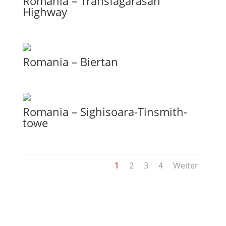
Romania – Transfagarasan
Highway
Romania – Biertan
Romania – Sighisoara-Tinsmith-
towe
1
2
3
4
Weiter