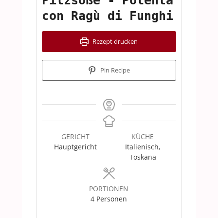
Pilzsoße - Polenta
con Ragù di Funghi
Rezept drucken
Pin Recipe
GERICHT
KÜCHE
Hauptgericht
Italienisch,
Toskana
PORTIONEN
4
Personen