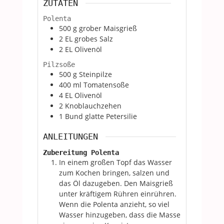
ZUTATEN
Polenta
500
g
grober Maisgrieß
2
EL
grobes Salz
2
EL
Olivenöl
Pilzsoße
500
g
Steinpilze
400
ml
Tomatensoße
4
EL Olivenöl
2
Knoblauchzehen
1
Bund glatte Petersilie
ANLEITUNGEN
Zubereitung Polenta
In einem großen Topf das Wasser
zum Kochen bringen, salzen und
das Öl dazugeben. Den Maisgrieß
unter kräftigem Rühren einrühren.
Wenn die Polenta anzieht, so viel
Wasser hinzugeben, dass die Masse