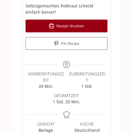
Selbstgemachtes Rotkraut scheckt
einfach besser!
Rezept drucken
Pin Recipe
VORBEREITUNGSZ
ZUBEREITUNGSZEI
EIT
T
Minuten
Stunde
20
Min.
1
Std.
GESAMTZEIT
Stunde
Minuten
1
Std.
20
Min.
GERICHT
KÜCHE
Beilage
Deutschland