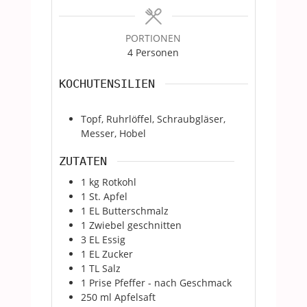
PORTIONEN
4
Personen
KOCHUTENSILIEN
Topf, Ruhrlöffel, Schraubgläser,
Messer, Hobel
ZUTATEN
1
kg
Rotkohl
1
St.
Apfel
1
EL
Butterschmalz
1
Zwiebel geschnitten
3
EL
Essig
1
EL
Zucker
1
TL
Salz
1
Prise
Pfeffer - nach Geschmack
250
ml
Apfelsaft