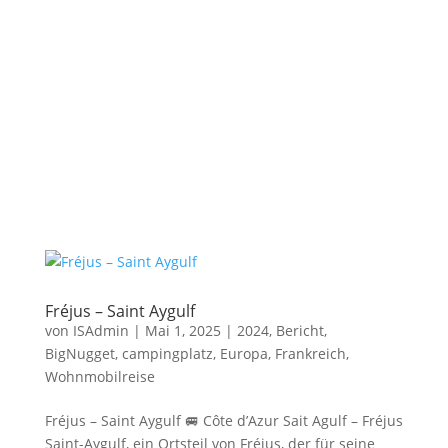
Fréjus – Saint Aygulf
von
ISAdmin
|
Mai 1, 2025
|
2024
,
Bericht
,
BigNugget
,
campingplatz
,
Europa
,
Frankreich
,
Wohnmobilreise
Fréjus – Saint Aygulf 🚐 Côte d’Azur Sait Agulf – Fréjus
Saint-Aygulf, ein Ortsteil von Fréjus, der für seine