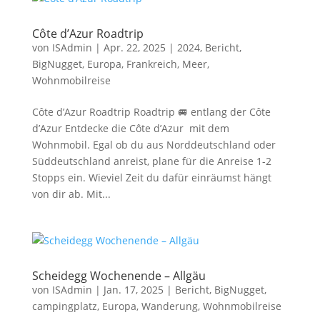
Côte d’Azur Roadtrip
von
ISAdmin
|
Apr. 22, 2025
|
2024
,
Bericht
,
BigNugget
,
Europa
,
Frankreich
,
Meer
,
Wohnmobilreise
Côte d’Azur Roadtrip Roadtrip 🚐 entlang der Côte
d’Azur Entdecke die Côte d’Azur mit dem
Wohnmobil. Egal ob du aus Norddeutschland oder
Süddeutschland anreist, plane für die Anreise 1-2
Stopps ein. Wieviel Zeit du dafür einräumst hängt
von dir ab. Mit...
Scheidegg Wochenende – Allgäu
von
ISAdmin
|
Jan. 17, 2025
|
Bericht
,
BigNugget
,
campingplatz
,
Europa
,
Wanderung
,
Wohnmobilreise