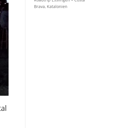
Brava, Katalonien
al