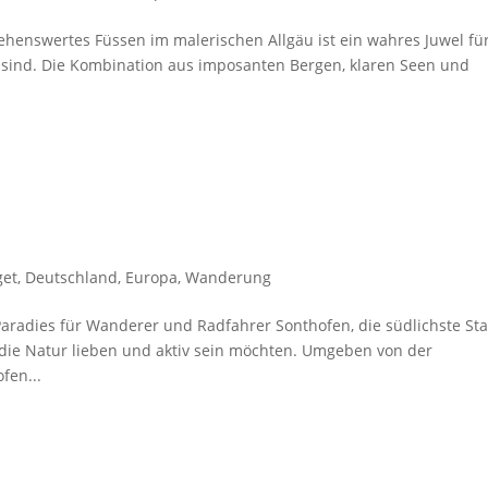
sehenswertes Füssen im malerischen Allgäu ist ein wahres Juwel fü
 sind. Die Kombination aus imposanten Bergen, klaren Seen und
get
,
Deutschland
,
Europa
,
Wanderung
Paradies für Wanderer und Radfahrer Sonthofen, die südlichste St
ie die Natur lieben und aktiv sein möchten. Umgeben von der
fen...