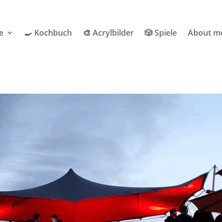
e
🍳 Kochbuch
🎨 Acrylbilder
🎲 Spiele
About m