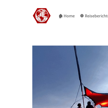
🏚 Home
🛑 Reisebericht