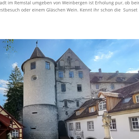
adt im Remstal umgeben von Weinbergen ist Erholung pur, ob be
stbesuch oder einem Gläschen Wein. Kennt ihr schon die Sunset