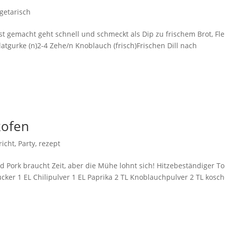
getarisch
lbst gemacht geht schnell und schmeckt als Dip zu frischem Brot, Fle
latgurke (n)2-4 Zehe/n Knoblauch (frisch)Frischen Dill nach
kofen
richt
,
Party
,
rezept
d Pork braucht Zeit, aber die Mühe lohnt sich! Hitzebeständiger To
cker 1 EL Chilipulver 1 EL Paprika 2 TL Knoblauchpulver 2 TL kosc