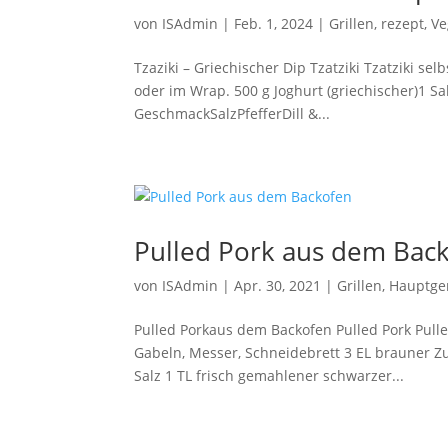
von
ISAdmin
|
Feb. 1, 2024
|
Grillen
,
rezept
,
Ve
Tzaziki – Griechischer Dip Tzatziki Tzatziki se
oder im Wrap. 500 g Joghurt (griechischer)1 Sa
GeschmackSalzPfefferDill &...
Pulled Pork aus dem Bac
von
ISAdmin
|
Apr. 30, 2021
|
Grillen
,
Hauptge
Pulled Porkaus dem Backofen Pulled Pork Pulle
Gabeln, Messer, Schneidebrett 3 EL brauner Zu
Salz 1 TL frisch gemahlener schwarzer...