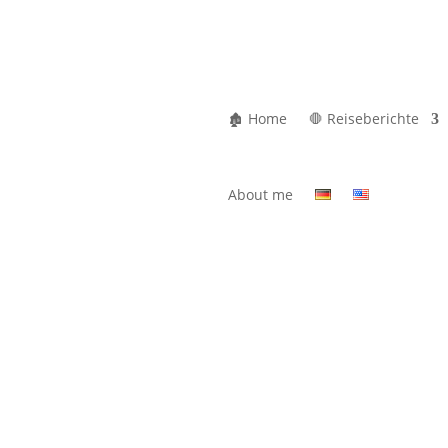
🏚 Home
🛑 Reiseberichte
About me