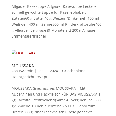
Allgäuer Käsesuppe Allgäuer Käsesuppe Leckere
schnell gekochte Suppe für Käseliebhaber.
Zutaten60 g Butter40 g Weizen-/Dinkelmehl100 ml
Weißwein400 ml Sahne500 ml Rinderkraftbrühe400
g Allgäuer Bergkäse (9 Monate alt) 200 g Allgäuer
Emmentalerfrischer...
MOUSSAKA
von
ISAdmin
|
Feb. 1, 2024
|
Griechenland
,
Hauptgericht
,
rezept
MOUSSAKA Griechisches MOUSSAKA – Mit
Auberginen und Hackfleisch FÜR DAS MOUSSAKA:1
kg Kartoffel (festkochend)Salz2 Auberginen (ca. 500
g)1 Zwiebel1 Knoblauchzehe5-6 EL Olivenöl zum
Braten500 g Rinderhackfleisch1 Dose gehackte