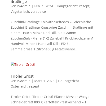
Bratlinge
von
ISAdmin
|
Feb. 1, 2024
|
Hauptgericht
,
rezept
,
Vegetarisch
,
vorspeise
Zucchini-Bratlinge Kolokithokeftedes – Griechische
Zucchini-Bratlinge Knusprige Zucchini-Bratlinge mit
einem Hauch Minze und Dill. 500 Gramm
ZucchiniSalz (Pfeffer)1/2 Zwiebel1 Knoblauchzehen1
Handvoll Minze1 Handvoll Dill1 Ei2 EL
Semmelbrösel1 Zitrone60 g FetaOlivenöl...
Tiroler Gröstl
von
ISAdmin
|
März 1, 2023
|
Hauptgericht
,
Österreich
,
rezept
Tiroler Gröstl Tiroler Gröstl Pfanne Messer Waage
Schneidebrett 800 g Kartoffeln -festkochend – 1