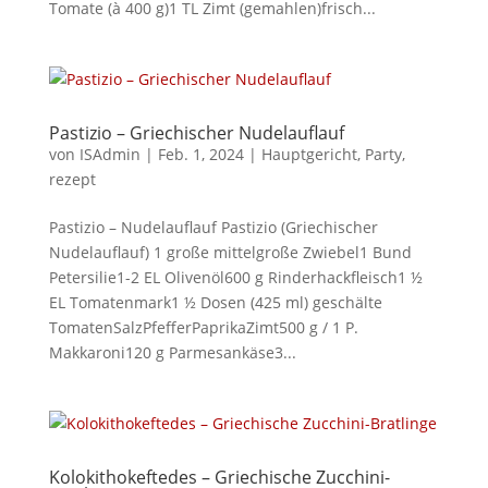
Tomate (à 400 g)1 TL Zimt (gemahlen)frisch...
Pastizio – Griechischer Nudelauflauf
von
ISAdmin
|
Feb. 1, 2024
|
Hauptgericht
,
Party
,
rezept
Pastizio – Nudelauflauf Pastizio (Griechischer
Nudelauflauf) 1 große mittelgroße Zwiebel1 Bund
Petersilie1-2 EL Olivenöl600 g Rinderhackfleisch1 ½
EL Tomatenmark1 ½ Dosen (425 ml) geschälte
TomatenSalzPfefferPaprikaZimt500 g / 1 P.
Makkaroni120 g Parmesankäse3...
Kolokithokeftedes – Griechische Zucchini-