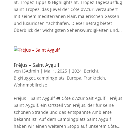
St. Tropez Tipps & Highlights St. Tropez Tagesausflug
Saint-Tropez, das Juwel der Côte d’Azur, verzaubert
mit seinem mediterranen Flair, malerischen Gassen
und luxuriösen Yachthäfen. Dieser Betrag bietet
Überblick der wichtigsten Sehenswürdigkeiten und...
Fréjus – Saint Aygulf
von
ISAdmin
|
Mai 1, 2025
|
2024
,
Bericht
,
BigNugget
,
campingplatz
,
Europa
,
Frankreich
,
Wohnmobilreise
Fréjus – Saint Aygulf 🚐 Côte d’Azur Sait Agulf – Fréjus
Saint-Aygulf, ein Ortsteil von Fréjus, der für seine
schönen Strände und das entspannte Ambiente
bekannt ist. Auf dem Campingplatz Saint Aygulf
haben wir einen weiteren Stopp auf unserem Côte...