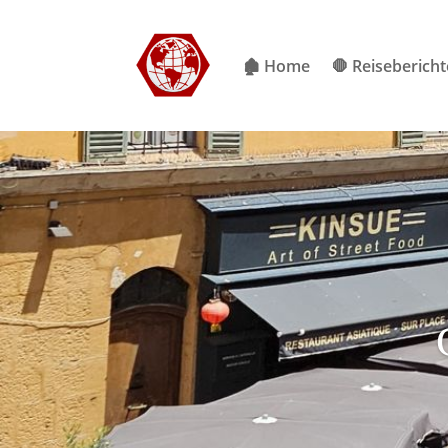
🏚 Home
🛑 Reisebericht