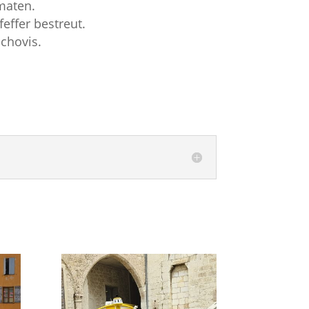
maten.
effer bestreut.
nchovis.