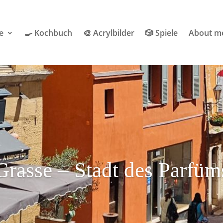
e
🍳 Kochbuch
🎨 Acrylbilder
🎲 Spiele
About m
Grasse – Stadt des Parfüm