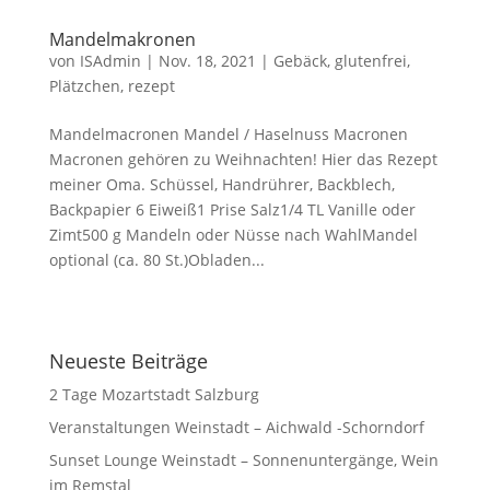
Mandelmakronen
von
ISAdmin
|
Nov. 18, 2021
|
Gebäck
,
glutenfrei
,
Plätzchen
,
rezept
Mandelmacronen Mandel / Haselnuss Macronen
Macronen gehören zu Weihnachten! Hier das Rezept
meiner Oma. Schüssel, Handrührer, Backblech,
Backpapier 6 Eiweiß1 Prise Salz1/4 TL Vanille oder
Zimt500 g Mandeln oder Nüsse nach WahlMandel
optional (ca. 80 St.)Obladen...
Neueste Beiträge
2 Tage Mozartstadt Salzburg
Veranstaltungen Weinstadt – Aichwald -Schorndorf
Sunset Lounge Weinstadt – Sonnenuntergänge, Wein
im Remstal