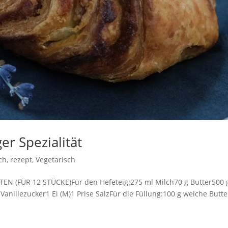
r Spezialität
ch
,
rezept
,
Vegetarisch
TEN (FÜR 12 STÜCKE)Für den Hefeteig:275 ml Milch70 g Butter500 
Vanillezucker1 Ei (M)1 Prise SalzFür die Füllung:100 g weiche Butt