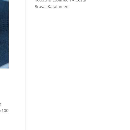
Brava, Katalonien
g
er100