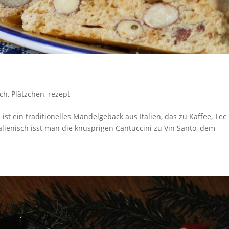
sch
,
Plätzchen
,
rezept
ist ein traditionelles Mandelgebäck aus Italien, das zu Kaffee, Tee
alienisch isst man die knusprigen Cantuccini zu Vin Santo, dem