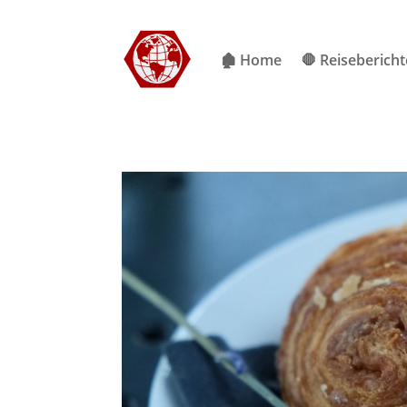
🏚 Home
🛑 Reisebericht