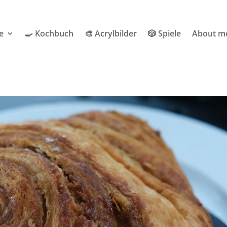
e
🍳 Kochbuch
🎨 Acrylbilder
🎲 Spiele
About m