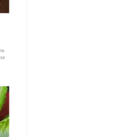
ma.
sse