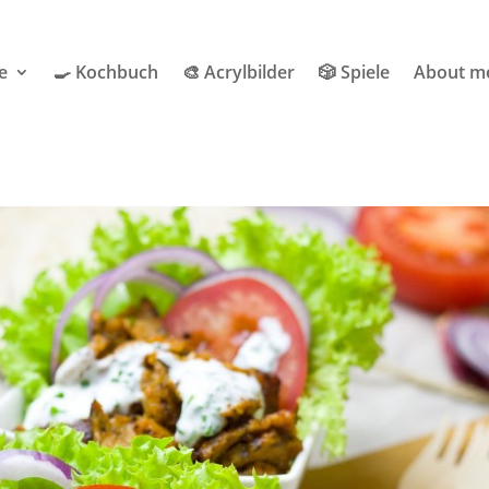
e
🍳 Kochbuch
🎨 Acrylbilder
🎲 Spiele
About m