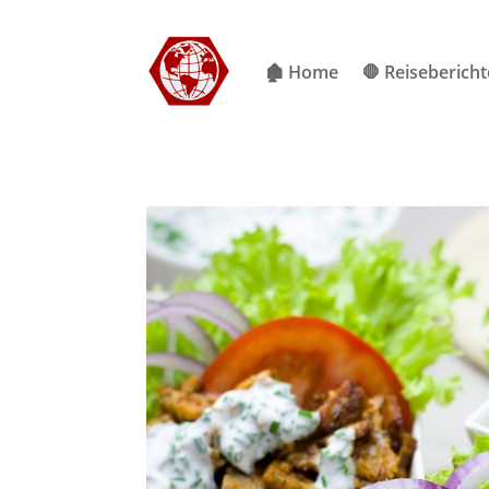
🏚 Home
🛑 Reisebericht