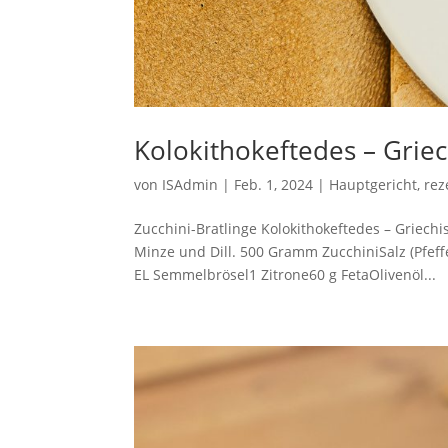
Kolokithokeftedes – Griec
von
ISAdmin
|
Feb. 1, 2024
|
Hauptgericht
,
rez
Zucchini-Bratlinge Kolokithokeftedes – Griech
Minze und Dill. 500 Gramm ZucchiniSalz (Pfef
EL Semmelbrösel1 Zitrone60 g FetaOlivenöl...