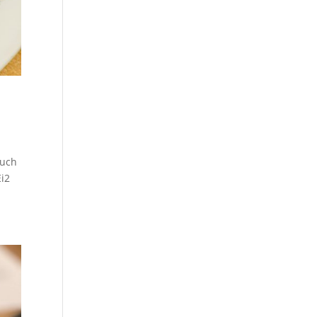
auch
Ei2