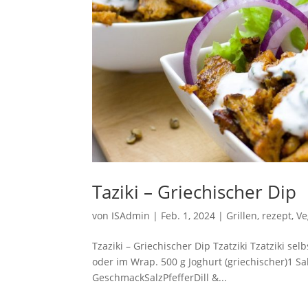
Taziki – Griechischer Dip
von
ISAdmin
|
Feb. 1, 2024
|
Grillen
,
rezept
,
Ve
Tzaziki – Griechischer Dip Tzatziki Tzatziki se
oder im Wrap. 500 g Joghurt (griechischer)1 Sa
GeschmackSalzPfefferDill &...