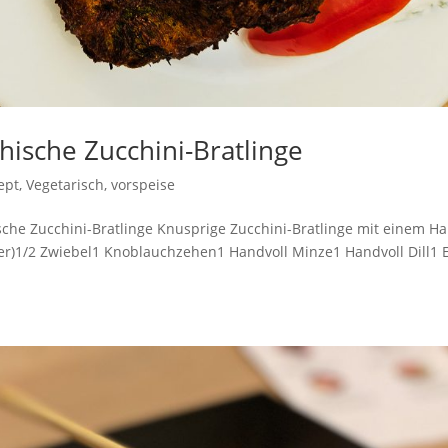
hische Zucchini-Bratlinge
ept
,
Vegetarisch
,
vorspeise
ische Zucchini-Bratlinge Knusprige Zucchini-Bratlinge mit einem H
fer)1/2 Zwiebel1 Knoblauchzehen1 Handvoll Minze1 Handvoll Dill1 