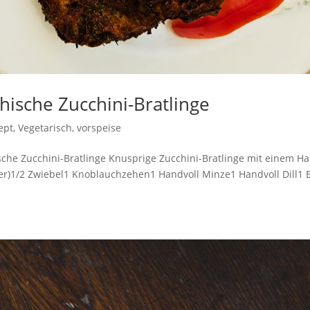
hische Zucchini-Bratlinge
ept
,
Vegetarisch
,
vorspeise
ische Zucchini-Bratlinge Knusprige Zucchini-Bratlinge mit einem H
fer)1/2 Zwiebel1 Knoblauchzehen1 Handvoll Minze1 Handvoll Dill1 