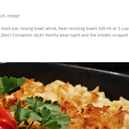
sch
,
rezept
tock pot, mixing bowl, whisk, heat resisting bowls 500 ml or 2 cup
est1 Cinnamon stick1 Vanilla bean (split and the insides scraped 