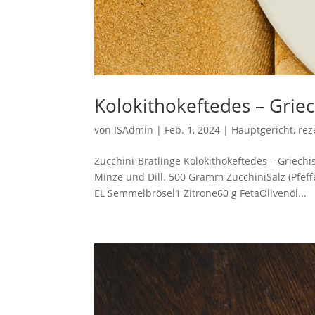
Kolokithokeftedes – Griec
von
ISAdmin
|
Feb. 1, 2024
|
Hauptgericht
,
rez
Zucchini-Bratlinge Kolokithokeftedes – Griech
Minze und Dill. 500 Gramm ZucchiniSalz (Pfef
EL Semmelbrösel1 Zitrone60 g FetaOlivenöl...