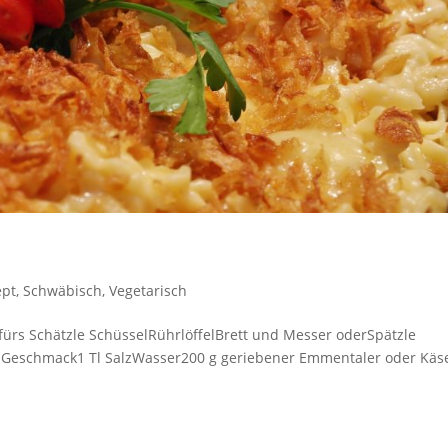
ept
,
Schwäbisch
,
Vegetarisch
fürs Schätzle SchüsselRührlöffelBrett und Messer oderSpätzle
ch Geschmack1 Tl SalzWasser200 g geriebener Emmentaler oder Käs