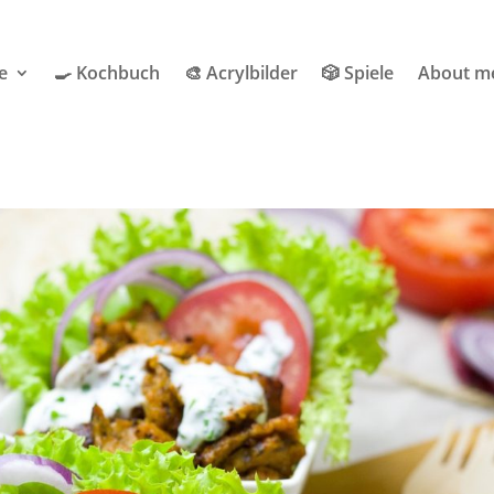
e
🍳 Kochbuch
🎨 Acrylbilder
🎲 Spiele
About m