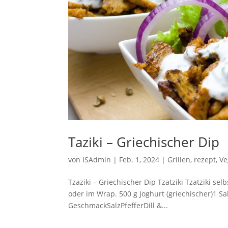
Taziki – Griechischer Dip
von
ISAdmin
|
Feb. 1, 2024
|
Grillen
,
rezept
,
Ve
Tzaziki – Griechischer Dip Tzatziki Tzatziki se
oder im Wrap. 500 g Joghurt (griechischer)1 Sa
GeschmackSalzPfefferDill &...