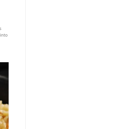
s
into