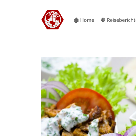
🏚 Home
🛑 Reisebericht