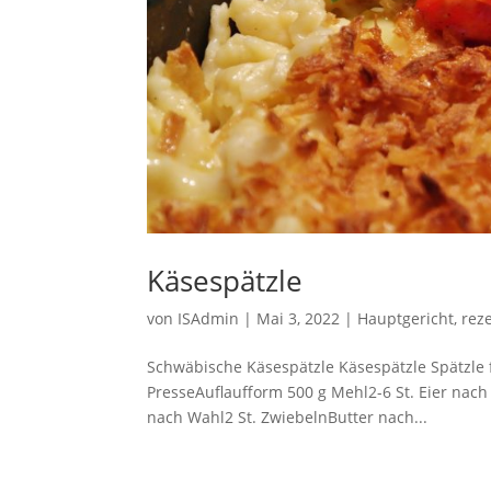
Käsespätzle
von
ISAdmin
|
Mai 3, 2022
|
Hauptgericht
,
rez
Schwäbische Käsespätzle Käsespätzle Spätzle 
PresseAuflaufform 500 g Mehl2-6 St. Eier na
nach Wahl2 St. ZwiebelnButter nach...