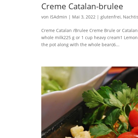
Creme Catalan-brulee
von
ISAdmin
|
Mai 3, 2022
|
glutenfrei
,
Nachti
Creme Catalan /Brulee Creme Brule or Catalan s
whole milk225 g or 1 cup heavy cream1 Lemon Z
the pot along with the whole bean)6...