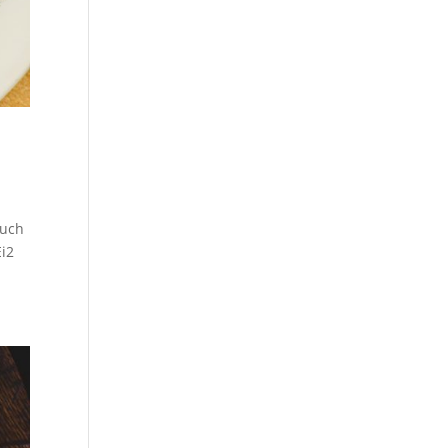
auch
Ei2