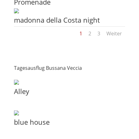
Promenade
madonna della Costa night
1
2
3
Weiter
Tagesausflug Bussana Veccia
Alley
blue house